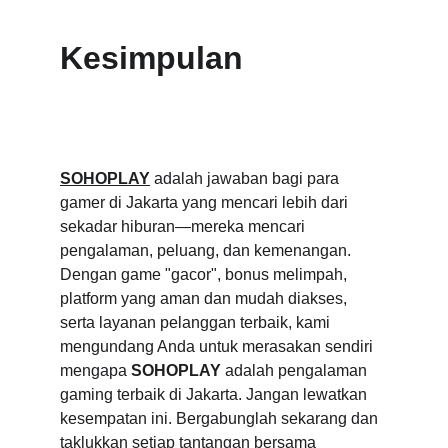
Kesimpulan
SOHOPLAY
 adalah jawaban bagi para 
gamer di Jakarta yang mencari lebih dari 
sekadar hiburan—mereka mencari 
pengalaman, peluang, dan kemenangan. 
Dengan game "gacor", bonus melimpah, 
platform yang aman dan mudah diakses, 
serta layanan pelanggan terbaik, kami 
mengundang Anda untuk merasakan sendiri 
mengapa 
SOHOPLAY
 adalah pengalaman 
gaming terbaik di Jakarta. Jangan lewatkan 
kesempatan ini. Bergabunglah sekarang dan 
taklukkan setiap tantangan bersama 