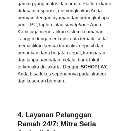
gaming yang mulus dan aman. Platform kami 
didesain responsif, memungkinkan Anda 
bermain dengan nyaman dari perangkat apa 
pun—PC, laptop, atau 
smartphone
 Anda. 
Kami juga menerapkan sistem keamanan 
canggih dengan enkripsi data terbaik, serta 
memastikan semua transaksi deposit dan 
penarikan dana berjalan cepat, transparan, 
dan tanpa hambatan melalui bank lokal 
terkemuka di Jakarta. Dengan 
SOHOPLAY
, 
Anda bisa fokus sepenuhnya pada strategi 
dan keseruan bermain.
4. Layanan Pelanggan 
Ramah 24/7: Mitra Setia 