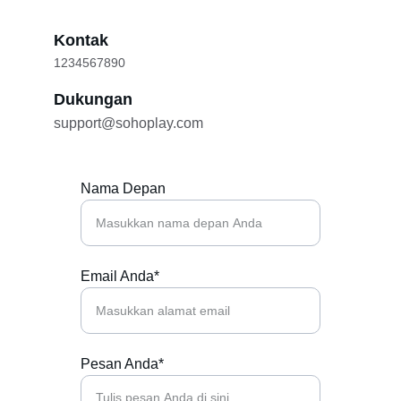
Kontak
1234567890
Dukungan
support@sohoplay.com
Nama Depan
Email Anda*
Pesan Anda*